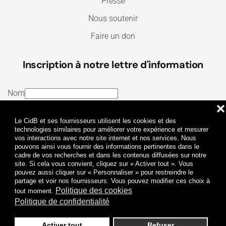
Presse
Nous soutenir
Faire un don
Inscription à notre lettre d'information
Nom
❌
E-mail
Le CidB et ses fournisseurs utilisent les cookies et des
J’ai lu et j’accepte les
Termes et conditions
et la
technologies similaires pour améliorer votre expérience et mesurer
vos interactions avec notre site internet et nos services. Nous
Politique de confidentialité
pouvons ainsi vous fournir des informations pertinentes dans le
cadre de vos recherches et dans les contenus diffusées sur notre
site. Si cela vous convient, cliquez sur « Activer tout ». Vous
Je m'abonne
pouvez aussi cliquer sur « Personnaliser » pour restreindre le
partage et voir nos fournisseurs. Vous pouvez modifier ces choix à
Politique des cookies
tout moment.
Politique de confidentialité
Activer tout
Refuser