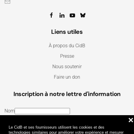
Liens utiles
À propos du CidB
Presse
Nous soutenir
Faire un don
Inscription à notre lettre d'information
Nom
❌
E-mail
Le CidB et ses fournisseurs utilisent les cookies et des
J’ai lu et j’accepte les
Termes et conditions
et la
technologies similaires pour améliorer votre expérience et mesurer