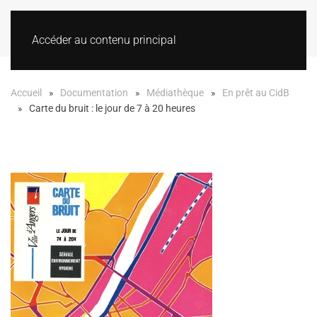
Accéder au contenu principal
Accueil
Documentation
Médiathèque
En prêt au CidB
Carte du bruit : le jour de 7 à 20 heures