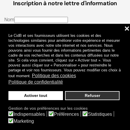
Inscription à notre lettre d'information
Nom
❌
E-mail
Le CidB et ses fournisseurs utilisent les cookies et des
J’ai lu et j’accepte les
Termes et conditions
et la
technologies similaires pour améliorer votre expérience et mesurer
vos interactions avec notre site internet et nos services. Nous
Politique de confidentialité
pouvons ainsi vous fournir des informations pertinentes dans le
cadre de vos recherches et dans les contenus diffusées sur notre
site. Si cela vous convient, cliquez sur « Activer tout ». Vous
Je m'abonne
pouvez aussi cliquer sur « Personnaliser » pour restreindre le
partage et voir nos fournisseurs. Vous pouvez modifier ces choix à
Politique des cookies
tout moment.
Politique de confidentialité
Activer tout
Refuser
Politique de confidentialité
Mentions légales
Gestion de vos préférences sur les cookies
© 2009-
2026
CidB. Tous droits réservés.
Indispensables
Préférences
Statistiques
Réalisation
Atypik Design
.
Une question sur le bruit ?
Marketing