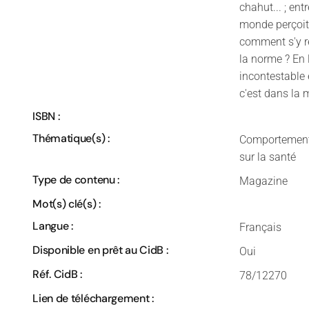
chahut... ; ent
monde perçoit,
comment s'y re
la norme ? En 
incontestable e
c'est dans la 
ISBN :
Thématique(s) :
Comportements,
sur la santé
Type de contenu :
Magazine
Mot(s) clé(s) :
Langue :
Français
Disponible en prêt au CidB :
Oui
Réf. CidB :
78/12270
Lien de téléchargement :