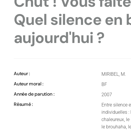
Chut ! Vous faite
Quel silence en 
aujourd'hui ?
Auteur :
MIRIBEL, M.
Auteur moral :
BF
Année de parution :
2007
Résumé :
Entre silence 
individuelles :
chaleureux, le 
le brouhaha, l