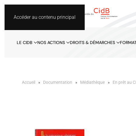
Accéder au contenu principal
LE CIDB
NOS ACTIONS
DROITS & DÉMARCHES
FORMAT
Accueil
Documentation
Médiathèque
En prêt au C