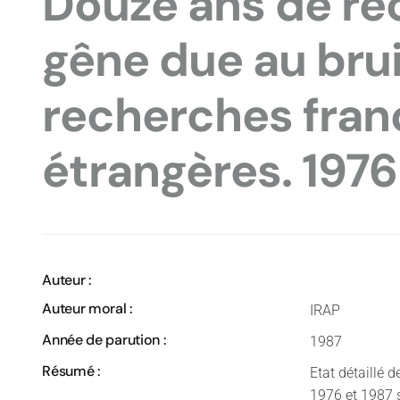
Douze ans de re
gêne due au brui
recherches fran
étrangères. 197
Auteur :
Auteur moral :
IRAP
Année de parution :
1987
Résumé :
Etat détaillé 
1976 et 1987 s