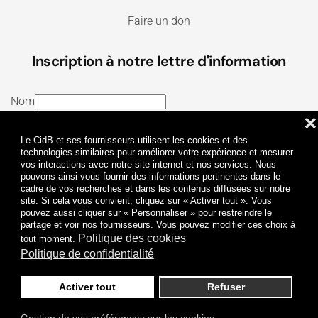
Faire un don
Inscription à notre lettre d'information
Nom
❌
E-mail
Le CidB et ses fournisseurs utilisent les cookies et des
J’ai lu et j’accepte les
Termes et conditions
et la
technologies similaires pour améliorer votre expérience et mesurer
vos interactions avec notre site internet et nos services. Nous
Politique de confidentialité
pouvons ainsi vous fournir des informations pertinentes dans le
cadre de vos recherches et dans les contenus diffusées sur notre
site. Si cela vous convient, cliquez sur « Activer tout ». Vous
Je m'abonne
pouvez aussi cliquer sur « Personnaliser » pour restreindre le
partage et voir nos fournisseurs. Vous pouvez modifier ces choix à
Politique des cookies
tout moment.
Politique de confidentialité
Activer tout
Refuser
Politique de confidentialité
Mentions légales