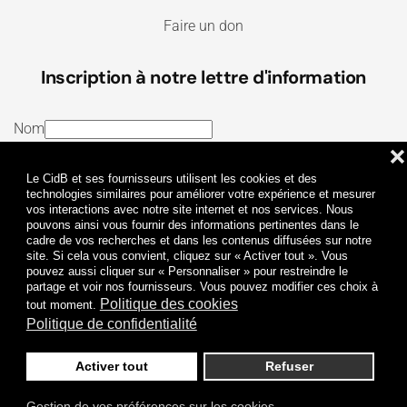
Faire un don
Inscription à notre lettre d'information
Nom
❌
E-mail
Le CidB et ses fournisseurs utilisent les cookies et des
J’ai lu et j’accepte les
Termes et conditions
et la
technologies similaires pour améliorer votre expérience et mesurer
vos interactions avec notre site internet et nos services. Nous
Politique de confidentialité
pouvons ainsi vous fournir des informations pertinentes dans le
cadre de vos recherches et dans les contenus diffusées sur notre
site. Si cela vous convient, cliquez sur « Activer tout ». Vous
Je m'abonne
pouvez aussi cliquer sur « Personnaliser » pour restreindre le
partage et voir nos fournisseurs. Vous pouvez modifier ces choix à
Politique des cookies
tout moment.
Politique de confidentialité
Activer tout
Refuser
Politique de confidentialité
Mentions légales
Gestion de vos préférences sur les cookies