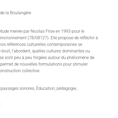
de la Boulangère
étude menée par Nicolas Frise en 1993 pour le
'environnement (78/08127). Elle propose de réfléchir à
nos références culturelles contemporaines se
e bruit, l'abordent, quelles cultures dominantes ou
 se sont peu à peu forgées autour du phénomène de
le permet de nouvelles formulations pour stimuler
construction collective.
t paysages sonores, Éducation, pédagogie,
n
t