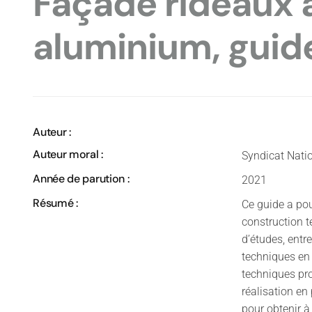
Façade rideaux 
aluminium, guid
Auteur :
Auteur moral :
Syndicat Natio
Année de parution :
2021
Résumé :
Ce guide a po
construction t
d’études, entr
techniques en
techniques pro
réalisation en
pour obtenir à