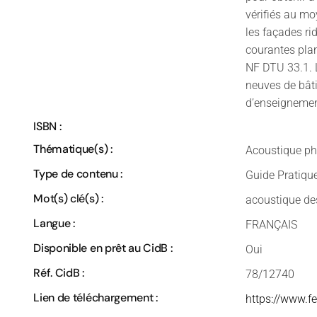
vérifiés au m
les façades r
courantes pla
NF DTU 33.1. 
neuves de bâti
d’enseignement
ISBN :
Thématique(s) :
Acoustique ph
Type de contenu :
Guide Pratiqu
Mot(s) clé(s) :
acoustique de
Langue :
FRANÇAIS
Disponible en prêt au CidB :
Oui
Réf. CidB :
78/12740
Lien de téléchargement :
https://www.