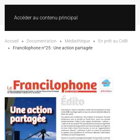
Accéder au contenu principal
Accueil
Documentation
Médiathèque
En prêt au CidB
Francilophone n°25 : Une action partagée