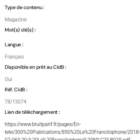
Type de contenu :
Magazine
Mot(s) clé(s) :
Langue :
Français
Disponible en prêt au CidB :
Oui
Réf. CidB :
78/13074
Lien de téléchargement :
https://www.bruitparif.fr/pages/En-
tete/300%20Publications/850%20Le%20Francilophone/2018
07-06%20-%20Le%20Francilophone%20N%C2%B025.pdf