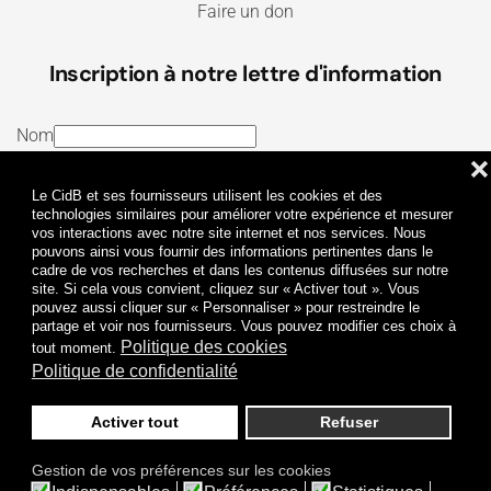
Faire un don
Inscription à notre lettre d'information
Nom
❌
E-mail
Le CidB et ses fournisseurs utilisent les cookies et des
J’ai lu et j’accepte les
Termes et conditions
et la
technologies similaires pour améliorer votre expérience et mesurer
vos interactions avec notre site internet et nos services. Nous
Politique de confidentialité
pouvons ainsi vous fournir des informations pertinentes dans le
cadre de vos recherches et dans les contenus diffusées sur notre
site. Si cela vous convient, cliquez sur « Activer tout ». Vous
Je m'abonne
pouvez aussi cliquer sur « Personnaliser » pour restreindre le
partage et voir nos fournisseurs. Vous pouvez modifier ces choix à
Politique des cookies
tout moment.
Politique de confidentialité
Activer tout
Refuser
Politique de confidentialité
Mentions légales
Gestion de vos préférences sur les cookies
© 2009-
2026
CidB. Tous droits réservés.