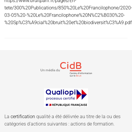
https://www.bruitparif.fr/pages/En-
tete/300%20Publications/850%20Le%20Francilophone/2020
03-05%20-%20Le%20Francilophone%20N%C2%B030%20-
%20Sp%C3%A9cial%20bruit%20et%20biodiversit%C3%A9.pdf
La
certification
qualité a été délivrée au titre de la ou des
catégories d'actions suivantes : actions de formation.