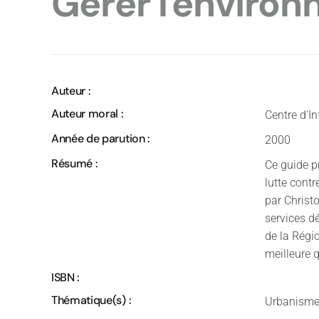
Gérer l'envir
Auteur :
Auteur moral :
Centre d'In
Année de parution :
2000
Résumé :
Ce guide p
lutte contr
par Christ
services d
de la Régio
meilleure q
ISBN :
Thématique(s) :
Urbanisme