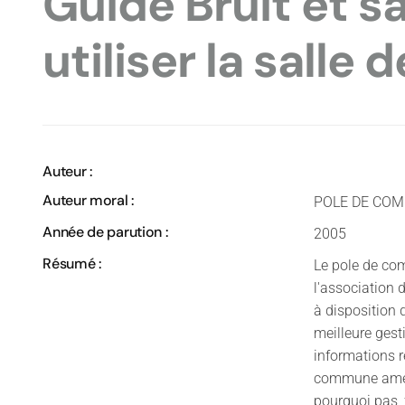
Guide Bruit et s
utiliser la salle 
Auteur :
Auteur moral :
POLE DE COM
Année de parution :
2005
Résumé :
Le pole de com
l'association 
à disposition 
meilleure gest
informations r
commune améli
pourquoi pas,