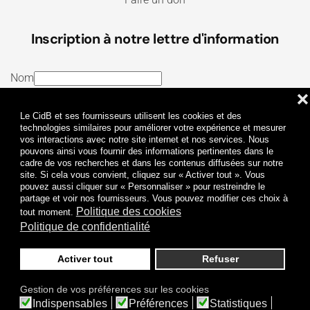
Inscription à notre lettre d'information
Nom
❌
E-mail
Le CidB et ses fournisseurs utilisent les cookies et des
J’ai lu et j’accepte les
Termes et conditions
et la
technologies similaires pour améliorer votre expérience et mesurer
vos interactions avec notre site internet et nos services. Nous
Politique de confidentialité
pouvons ainsi vous fournir des informations pertinentes dans le
cadre de vos recherches et dans les contenus diffusées sur notre
site. Si cela vous convient, cliquez sur « Activer tout ». Vous
Je m'abonne
pouvez aussi cliquer sur « Personnaliser » pour restreindre le
partage et voir nos fournisseurs. Vous pouvez modifier ces choix à
Politique des cookies
tout moment.
Politique de confidentialité
Activer tout
Refuser
Politique de confidentialité
Mentions légales
Gestion de vos préférences sur les cookies
© 2009-
2026
CidB. Tous droits réservés.
Indispensables
Préférences
Statistiques