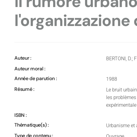
Il rumore urbano
l'organizzazione 
Auteur :
BERTONI, D.; 
Auteur moral :
Année de parution :
1988
Résumé :
Le bruit urbain
les problèmes 
expérimentale 
ISBN :
Thématique(s) :
Urbanisme et
Type de contenu :
Ouvrage