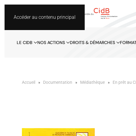
Accéder au contenu principal
LE CIDB
NOS ACTIONS
DROITS & DÉMARCHES
FORMAT
Accueil
Documentation
Médiathèque
En prêt au C