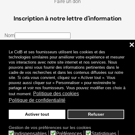
Faire un don
Inscription à notre lettre d'information
Nom
❌
E-mail
Le CidB et ses fournisseurs utilisent les cookies et des
J’ai lu et j’accepte les
Termes et conditions
et la
technologies similaires pour améliorer votre expérience et mesurer
vos interactions avec notre site internet et nos services. Nous
Politique de confidentialité
pouvons ainsi vous fournir des informations pertinentes dans le
cadre de vos recherches et dans les contenus diffusées sur notre
site. Si cela vous convient, cliquez sur « Activer tout ». Vous
Je m'abonne
pouvez aussi cliquer sur « Personnaliser » pour restreindre le
partage et voir nos fournisseurs. Vous pouvez modifier ces choix à
Politique des cookies
tout moment.
Politique de confidentialité
Activer tout
Refuser
Politique de confidentialité
Mentions légales
Gestion de vos préférences sur les cookies
© 2009-
2026
CidB. Tous droits réservés.
Indispensables
Préférences
Statistiques