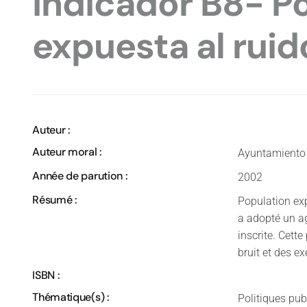
Indicador B8- P
expuesta al ruid
Auteur :
Auteur moral :
Ayuntamiento
Année de parution :
2002
Résumé :
Population ex
a adopté un ag
inscrite. Cett
bruit et des ex
ISBN :
Thématique(s) :
Politiques pu