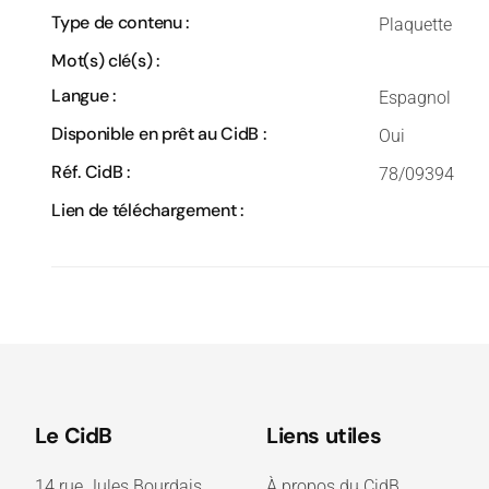
Type de contenu :
Plaquette
Mot(s) clé(s) :
Langue :
Espagnol
Disponible en prêt au CidB :
Oui
Réf. CidB :
78/09394
Lien de téléchargement :
Le CidB
Liens utiles
14 rue Jules Bourdais
À propos du CidB