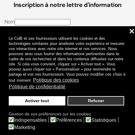
Inscription à notre lettre d'information
Nom
❌
E-mail
Le CidB et ses fournisseurs utilisent les cookies et des
J’ai lu et j’accepte les
Termes et conditions
et la
technologies similaires pour améliorer votre expérience et mesurer
vos interactions avec notre site internet et nos services. Nous
Politique de confidentialité
pouvons ainsi vous fournir des informations pertinentes dans le
cadre de vos recherches et dans les contenus diffusées sur notre
site. Si cela vous convient, cliquez sur « Activer tout ». Vous
Je m'abonne
pouvez aussi cliquer sur « Personnaliser » pour restreindre le
partage et voir nos fournisseurs. Vous pouvez modifier ces choix à
Politique des cookies
tout moment.
Politique de confidentialité
Activer tout
Refuser
Politique de confidentialité
Mentions légales
Gestion de vos préférences sur les cookies
© 2009-
2026
CidB. Tous droits réservés.
Indispensables
Préférences
Statistiques
Réalisation
Atypik Design
.
Une question sur le bruit ?
Marketing