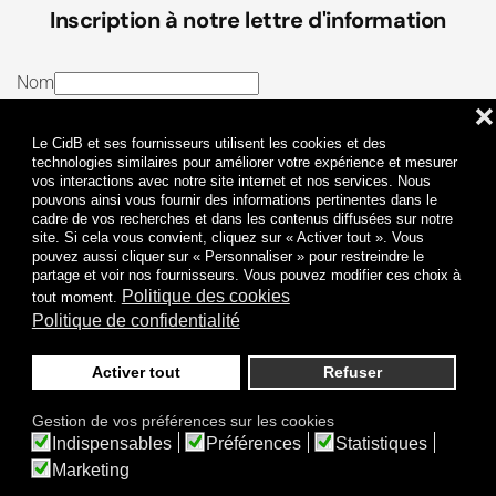
Inscription à notre lettre d'information
Nom
❌
E-mail
Le CidB et ses fournisseurs utilisent les cookies et des
J’ai lu et j’accepte les
Termes et conditions
et la
technologies similaires pour améliorer votre expérience et mesurer
vos interactions avec notre site internet et nos services. Nous
Politique de confidentialité
pouvons ainsi vous fournir des informations pertinentes dans le
cadre de vos recherches et dans les contenus diffusées sur notre
site. Si cela vous convient, cliquez sur « Activer tout ». Vous
Je m'abonne
pouvez aussi cliquer sur « Personnaliser » pour restreindre le
partage et voir nos fournisseurs. Vous pouvez modifier ces choix à
Politique des cookies
tout moment.
Politique de confidentialité
Activer tout
Refuser
Politique de confidentialité
Mentions légales
Gestion de vos préférences sur les cookies
© 2009-
2026
CidB. Tous droits réservés.
Indispensables
Préférences
Statistiques
Réalisation
Atypik Design
.
Une question sur le bruit ?
Marketing