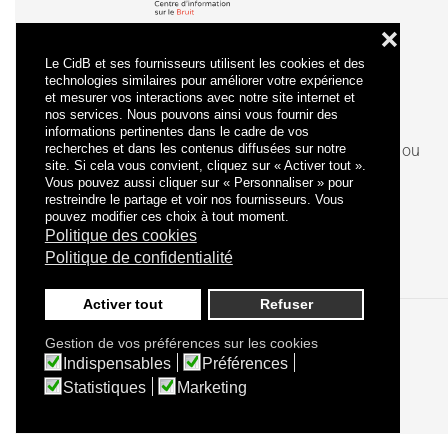
❌
Le CidB et ses fournisseurs utilisent les cookies et des
technologies similaires pour améliorer votre expérience
et mesurer vos interactions avec notre site internet et
nos services. Nous pouvons ainsi vous fournir des
informations pertinentes dans le cadre de vos
recherches et dans les contenus diffusées sur notre
La
certification
qualité a été délivrée au titre de la ou
site. Si cela vous convient, cliquez sur « Activer tout ».
des catégories d'actions suivantes : actions de
Vous pouvez aussi cliquer sur « Personnaliser » pour
formation.
restreindre le partage et voir nos fournisseurs. Vous
pouvez modifier ces choix à tout moment.
Politique des cookies
Politique de confidentialité
Activer tout
Refuser
Gestion de vos préférences sur les cookies
Politique de confidentialité
Mentions légales
Indispensables
Préférences
Statistiques
Marketing