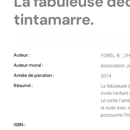
La fabuleuse dé
tintamarre.
Auteur :
YOREL, B. ; ZH
Auteur moral :
Association Jo
Année de parution :
2014
Résumé :
La fabuleuse d
invite l'enfant
Le conte l'amè
la suite avec 
poursuivre l'hi
ISBN :