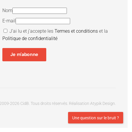
Nom
E-mail
J’ai lu et j’accepte les
Termes et conditions
et la
Politique de confidentialité
Je m'abonne
2009-
2026
CidB. Tous droits réservés.
Réalisation
Atypik Design
.
Une question sur le bruit ?