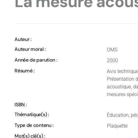
La mesure acou
Auteur :
Auteur moral :
OMS
Année de parution :
2000
Résumé :
Avis techniqu
Présentation d
acoustique, d
mesures spéci
ISBN :
Thématique(s) :
Éducation, péd
Type de contenu :
Plaquette
Mot(s) clé(s) :