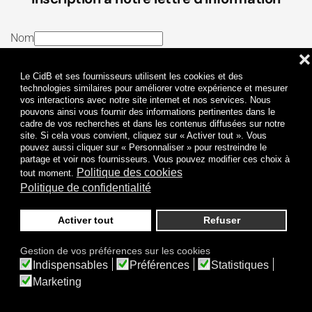
Nom
❌
E-mail
Le CidB et ses fournisseurs utilisent les cookies et des
J’ai lu et j’accepte les
Termes et conditions
et la
technologies similaires pour améliorer votre expérience et mesurer
vos interactions avec notre site internet et nos services. Nous
Politique de confidentialité
pouvons ainsi vous fournir des informations pertinentes dans le
cadre de vos recherches et dans les contenus diffusées sur notre
site. Si cela vous convient, cliquez sur « Activer tout ». Vous
Je m'abonne
pouvez aussi cliquer sur « Personnaliser » pour restreindre le
partage et voir nos fournisseurs. Vous pouvez modifier ces choix à
Politique des cookies
tout moment.
Politique de confidentialité
Activer tout
Refuser
Politique de confidentialité
Mentions légales
Gestion de vos préférences sur les cookies
© 2009-
2026
CidB. Tous droits réservés.
Indispensables
Préférences
Statistiques
Réalisation
Atypik Design
.
Une question sur le bruit ?
Marketing