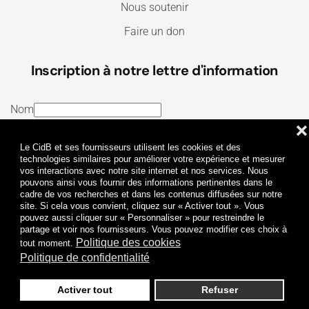
Nous soutenir
Faire un don
Inscription à notre lettre d'information
Nom
❌
E-mail
Le CidB et ses fournisseurs utilisent les cookies et des
J’ai lu et j’accepte les
Termes et conditions
et la
technologies similaires pour améliorer votre expérience et mesurer
vos interactions avec notre site internet et nos services. Nous
Politique de confidentialité
pouvons ainsi vous fournir des informations pertinentes dans le
cadre de vos recherches et dans les contenus diffusées sur notre
site. Si cela vous convient, cliquez sur « Activer tout ». Vous
Je m'abonne
pouvez aussi cliquer sur « Personnaliser » pour restreindre le
partage et voir nos fournisseurs. Vous pouvez modifier ces choix à
Politique des cookies
tout moment.
Politique de confidentialité
Activer tout
Refuser
Politique de confidentialité
Mentions légales