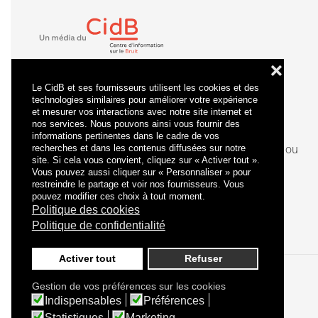
❌
Le CidB et ses fournisseurs utilisent les cookies et des
technologies similaires pour améliorer votre expérience
et mesurer vos interactions avec notre site internet et
nos services. Nous pouvons ainsi vous fournir des
informations pertinentes dans le cadre de vos
recherches et dans les contenus diffusées sur notre
La
certification
qualité a été délivrée au titre de la ou
site. Si cela vous convient, cliquez sur « Activer tout ».
des catégories d'actions suivantes : actions de
Vous pouvez aussi cliquer sur « Personnaliser » pour
formation.
restreindre le partage et voir nos fournisseurs. Vous
pouvez modifier ces choix à tout moment.
Politique des cookies
Politique de confidentialité
Activer tout
Refuser
Gestion de vos préférences sur les cookies
Politique de confidentialité
Mentions légales
Indispensables
Préférences
Statistiques
Marketing