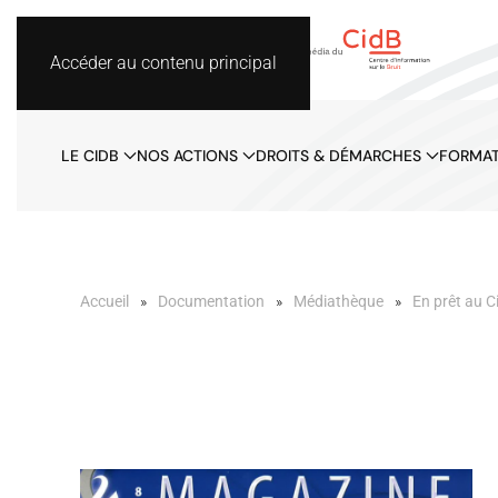
Accéder au contenu principal
LE CIDB
NOS ACTIONS
DROITS & DÉMARCHES
FORMAT
Accueil
Documentation
Médiathèque
En prêt au C