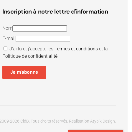
Inscription à notre lettre d'information
Nom
E-mail
J’ai lu et j’accepte les
Termes et conditions
et la
Politique de confidentialité
Je m'abonne
2009-
2026
CidB. Tous droits réservés.
Réalisation
Atypik Design
.