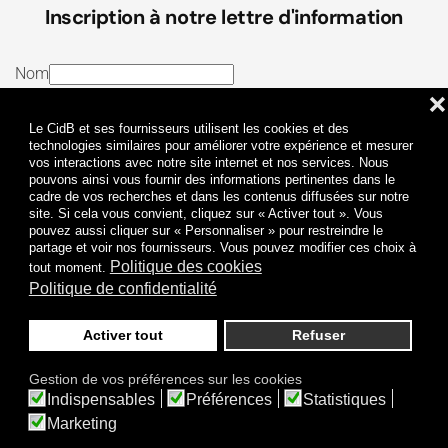
Inscription à notre lettre d'information
Nom
❌
E-mail
Le CidB et ses fournisseurs utilisent les cookies et des
J’ai lu et j’accepte les
Termes et conditions
et la
technologies similaires pour améliorer votre expérience et mesurer
vos interactions avec notre site internet et nos services. Nous
Politique de confidentialité
pouvons ainsi vous fournir des informations pertinentes dans le
cadre de vos recherches et dans les contenus diffusées sur notre
site. Si cela vous convient, cliquez sur « Activer tout ». Vous
Je m'abonne
pouvez aussi cliquer sur « Personnaliser » pour restreindre le
partage et voir nos fournisseurs. Vous pouvez modifier ces choix à
Politique des cookies
tout moment.
Politique de confidentialité
Activer tout
Refuser
Politique de confidentialité
Mentions légales
Gestion de vos préférences sur les cookies
© 2009-
2026
CidB. Tous droits réservés.
Indispensables
Préférences
Statistiques
Réalisation
Atypik Design
.
Une question sur le bruit ?
Marketing