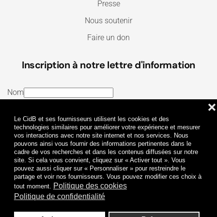
Presse
Nous soutenir
Faire un don
Inscription à notre lettre d'information
Nom
❌
E-mail
Le CidB et ses fournisseurs utilisent les cookies et des
J’ai lu et j’accepte les
Termes et conditions
et la
technologies similaires pour améliorer votre expérience et mesurer
vos interactions avec notre site internet et nos services. Nous
Politique de confidentialité
pouvons ainsi vous fournir des informations pertinentes dans le
cadre de vos recherches et dans les contenus diffusées sur notre
site. Si cela vous convient, cliquez sur « Activer tout ». Vous
Je m'abonne
pouvez aussi cliquer sur « Personnaliser » pour restreindre le
partage et voir nos fournisseurs. Vous pouvez modifier ces choix à
Politique des cookies
tout moment.
Politique de confidentialité