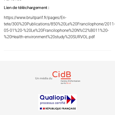
Lien de téléchargement :
https://www.bruitparif.fr/pages/En-
tete/300%20Publications/850%20Le%20Francilophone/2011
05-01%20-%20Le%20Francilophone%20N%C2%B011%20-
%20Health-environment%20study%20SURVOL.pdf