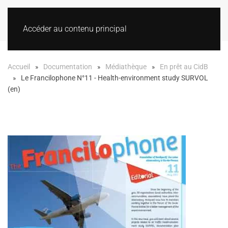
Accéder au contenu principal
Accueil
Documentation
Médiathèque
En prêt au CidB
Le Francilophone N°11 - Health-environment study SURVOL
(en)