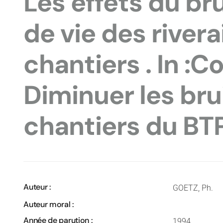
Les effets du bru
de vie des river
chantiers . In :Co
Diminuer les brui
chantiers du BT
Auteur :
GOETZ, Ph.
Auteur moral :
Année de parution :
1994