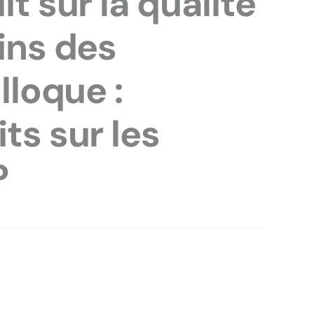
it sur la qualité
ains des
lloque :
ts sur les
P