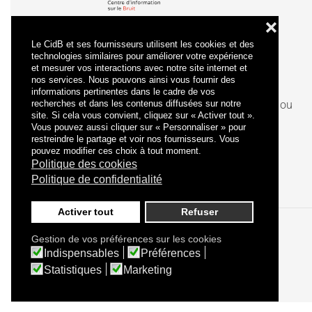
❌
Le CidB et ses fournisseurs utilisent les cookies et des
technologies similaires pour améliorer votre expérience
et mesurer vos interactions avec notre site internet et
nos services. Nous pouvons ainsi vous fournir des
informations pertinentes dans le cadre de vos
recherches et dans les contenus diffusées sur notre
La
certification
qualité a été délivrée au titre de la ou
site. Si cela vous convient, cliquez sur « Activer tout ».
des catégories d'actions suivantes : actions de
Vous pouvez aussi cliquer sur « Personnaliser » pour
formation.
restreindre le partage et voir nos fournisseurs. Vous
pouvez modifier ces choix à tout moment.
Politique des cookies
Politique de confidentialité
Activer tout
Refuser
Gestion de vos préférences sur les cookies
Politique de confidentialité
Mentions légales
Indispensables
Préférences
Statistiques
Marketing