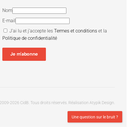
Nom
E-mail
J’ai lu et j’accepte les
Termes et conditions
et la
Politique de confidentialité
Je m'abonne
2009-
2026
CidB. Tous droits réservés.
Réalisation
Atypik Design
.
Une question sur le bruit ?