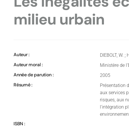
Les inégalités é
milieu urbain
Auteur :
DIEBOLT, W. ; 
Auteur moral :
Ministère de 
Année de parution :
2005
Résumé :
Présentation d
aux services p
risques, aux n
l'intégration
environnement
ISBN :