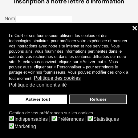
Inscription à notre lettre d'information
Nom
❌
E-mail
Le CidB et ses fournisseurs utilisent les cookies et des
J’ai lu et j’accepte les
Termes et conditions
et la
technologies similaires pour améliorer votre expérience et mesurer
vos interactions avec notre site internet et nos services. Nous
Politique de confidentialité
pouvons ainsi vous fournir des informations pertinentes dans le
cadre de vos recherches et dans les contenus diffusées sur notre
site. Si cela vous convient, cliquez sur « Activer tout ». Vous
Je m'abonne
pouvez aussi cliquer sur « Personnaliser » pour restreindre le
partage et voir nos fournisseurs. Vous pouvez modifier ces choix à
Politique des cookies
tout moment.
Politique de confidentialité
Activer tout
Refuser
Politique de confidentialité
Mentions légales
Gestion de vos préférences sur les cookies
© 2009-
2026
CidB. Tous droits réservés.
Indispensables
Préférences
Statistiques
Réalisation
Atypik Design
.
Une question sur le bruit ?
Marketing