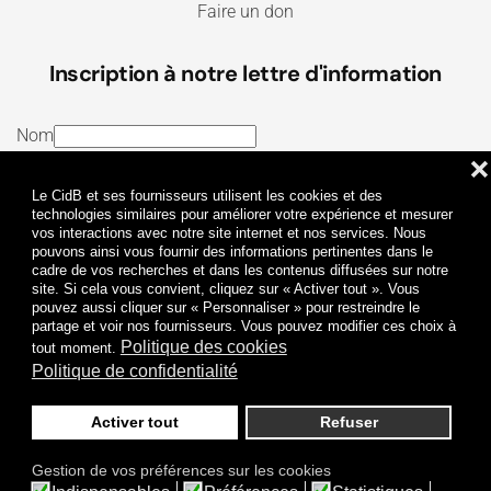
Faire un don
Inscription à notre lettre d'information
Nom
❌
E-mail
Le CidB et ses fournisseurs utilisent les cookies et des
J’ai lu et j’accepte les
Termes et conditions
et la
technologies similaires pour améliorer votre expérience et mesurer
vos interactions avec notre site internet et nos services. Nous
Politique de confidentialité
pouvons ainsi vous fournir des informations pertinentes dans le
cadre de vos recherches et dans les contenus diffusées sur notre
site. Si cela vous convient, cliquez sur « Activer tout ». Vous
Je m'abonne
pouvez aussi cliquer sur « Personnaliser » pour restreindre le
partage et voir nos fournisseurs. Vous pouvez modifier ces choix à
Politique des cookies
tout moment.
Politique de confidentialité
Activer tout
Refuser
Politique de confidentialité
Mentions légales
Gestion de vos préférences sur les cookies
© 2009-
2026
CidB. Tous droits réservés.