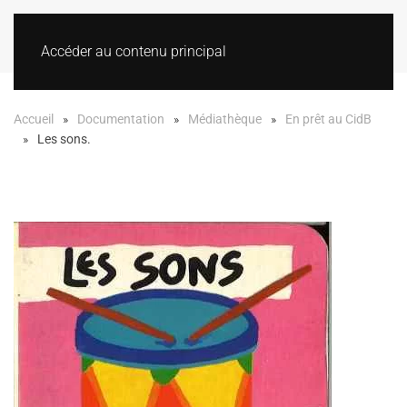
Accéder au contenu principal
Accueil
Documentation
Médiathèque
En prêt au CidB
Les sons.