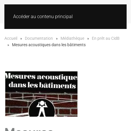
Accéder au contenu principal
Accueil
Documentation
Médiathèque
En prêt au CidB
Mesures acoustiques dans les bâtiments