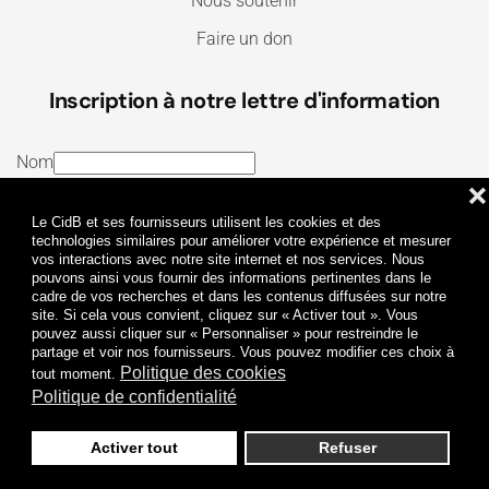
Nous soutenir
Faire un don
Inscription à notre lettre d'information
Nom
❌
E-mail
Le CidB et ses fournisseurs utilisent les cookies et des
J’ai lu et j’accepte les
Termes et conditions
et la
technologies similaires pour améliorer votre expérience et mesurer
vos interactions avec notre site internet et nos services. Nous
Politique de confidentialité
pouvons ainsi vous fournir des informations pertinentes dans le
cadre de vos recherches et dans les contenus diffusées sur notre
site. Si cela vous convient, cliquez sur « Activer tout ». Vous
Je m'abonne
pouvez aussi cliquer sur « Personnaliser » pour restreindre le
partage et voir nos fournisseurs. Vous pouvez modifier ces choix à
Politique des cookies
tout moment.
Politique de confidentialité
Activer tout
Refuser
Politique de confidentialité
Mentions légales