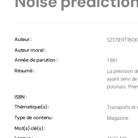
Noise prediction
Auteur :
SZCSERTIBCKI
Auteur moral :
Année de parution :
1981
Résumé :
La prévision d
ayant servi de
polonais. Prem
ISBN :
Thématique(s) :
Transports et 
Type de contenu :
Magazine
Mot(s) clé(s) :