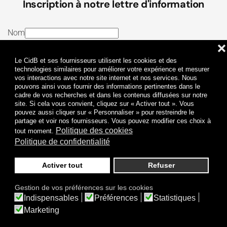
Inscription à notre lettre d'information
Nom
❌
E-mail
Le CidB et ses fournisseurs utilisent les cookies et des
J’ai lu et j’accepte les
Termes et conditions
et la
technologies similaires pour améliorer votre expérience et mesurer
vos interactions avec notre site internet et nos services. Nous
Politique de confidentialité
pouvons ainsi vous fournir des informations pertinentes dans le
cadre de vos recherches et dans les contenus diffusées sur notre
site. Si cela vous convient, cliquez sur « Activer tout ». Vous
Je m'abonne
pouvez aussi cliquer sur « Personnaliser » pour restreindre le
partage et voir nos fournisseurs. Vous pouvez modifier ces choix à
Politique des cookies
tout moment.
Politique de confidentialité
Activer tout
Refuser
Politique de confidentialité
Mentions légales
Gestion de vos préférences sur les cookies
© 2009-
2026
CidB. Tous droits réservés.
Indispensables
Préférences
Statistiques
Réalisation
Atypik Design
.
Une question sur le bruit ?
Marketing