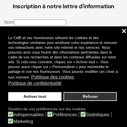
Inscription à notre lettre d'information
Nom
❌
E-mail
Le CidB et ses fournisseurs utilisent les cookies et des
J’ai lu et j’accepte les
Termes et conditions
et la
technologies similaires pour améliorer votre expérience et mesurer
vos interactions avec notre site internet et nos services. Nous
Politique de confidentialité
pouvons ainsi vous fournir des informations pertinentes dans le
cadre de vos recherches et dans les contenus diffusées sur notre
site. Si cela vous convient, cliquez sur « Activer tout ». Vous
Je m'abonne
pouvez aussi cliquer sur « Personnaliser » pour restreindre le
partage et voir nos fournisseurs. Vous pouvez modifier ces choix à
Politique des cookies
tout moment.
Politique de confidentialité
Activer tout
Refuser
Politique de confidentialité
Mentions légales
Gestion de vos préférences sur les cookies
© 2009-
2026
CidB. Tous droits réservés.
Indispensables
Préférences
Statistiques
Réalisation
Atypik Design
.
Une question sur le bruit ?
Marketing