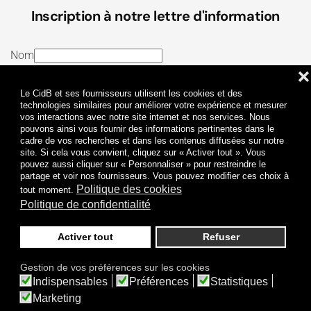
Inscription à notre lettre d'information
Nom
❌
E-mail
Le CidB et ses fournisseurs utilisent les cookies et des
J’ai lu et j’accepte les
Termes et conditions
et la
technologies similaires pour améliorer votre expérience et mesurer
vos interactions avec notre site internet et nos services. Nous
Politique de confidentialité
pouvons ainsi vous fournir des informations pertinentes dans le
cadre de vos recherches et dans les contenus diffusées sur notre
site. Si cela vous convient, cliquez sur « Activer tout ». Vous
Je m'abonne
pouvez aussi cliquer sur « Personnaliser » pour restreindre le
partage et voir nos fournisseurs. Vous pouvez modifier ces choix à
Politique des cookies
tout moment.
Politique de confidentialité
Activer tout
Refuser
Politique de confidentialité
Mentions légales
Gestion de vos préférences sur les cookies
© 2009-
2026
CidB. Tous droits réservés.
Indispensables
Préférences
Statistiques
Réalisation
Atypik Design
.
Une question sur le bruit ?
Marketing