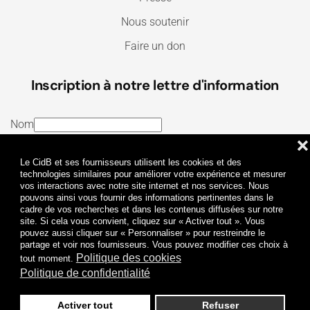
Nous soutenir
Faire un don
Inscription à notre lettre d'information
Nom
❌
E-mail
Le CidB et ses fournisseurs utilisent les cookies et des
J’ai lu et j’accepte les
Termes et conditions
et la
technologies similaires pour améliorer votre expérience et mesurer
vos interactions avec notre site internet et nos services. Nous
Politique de confidentialité
pouvons ainsi vous fournir des informations pertinentes dans le
cadre de vos recherches et dans les contenus diffusées sur notre
site. Si cela vous convient, cliquez sur « Activer tout ». Vous
Je m'abonne
pouvez aussi cliquer sur « Personnaliser » pour restreindre le
partage et voir nos fournisseurs. Vous pouvez modifier ces choix à
Politique des cookies
tout moment.
Politique de confidentialité
Activer tout
Refuser