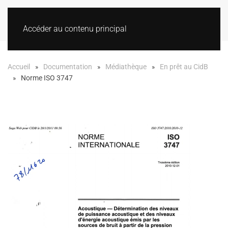
Accéder au contenu principal
Accueil
Documentation
Médiathèque
En prêt au CidB
Norme ISO 3747