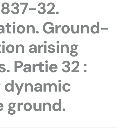
4837-32.
ation. Ground-
ion arising
. Partie 32 :
 dynamic
e ground.