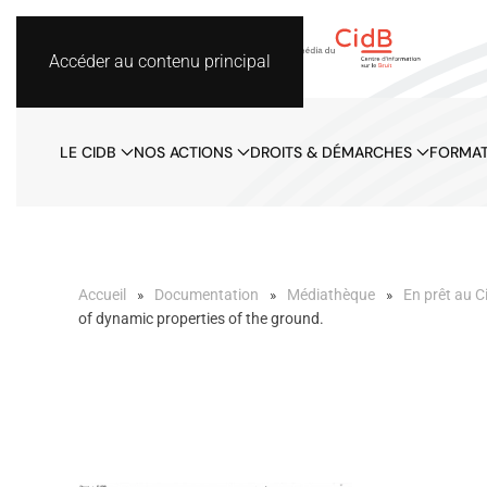
Accéder au contenu principal
LE CIDB
NOS ACTIONS
DROITS & DÉMARCHES
FORMAT
Accueil
Documentation
Médiathèque
En prêt au C
of dynamic properties of the ground.