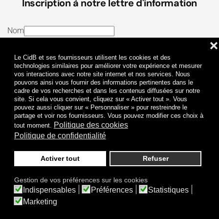
Inscription à notre lettre d'information
Nom
❌
E-mail
Le CidB et ses fournisseurs utilisent les cookies et des
J’ai lu et j’accepte les
Termes et conditions
et la
technologies similaires pour améliorer votre expérience et mesurer
vos interactions avec notre site internet et nos services. Nous
Politique de confidentialité
pouvons ainsi vous fournir des informations pertinentes dans le
cadre de vos recherches et dans les contenus diffusées sur notre
site. Si cela vous convient, cliquez sur « Activer tout ». Vous
Je m'abonne
pouvez aussi cliquer sur « Personnaliser » pour restreindre le
partage et voir nos fournisseurs. Vous pouvez modifier ces choix à
Politique des cookies
tout moment.
Politique de confidentialité
Activer tout
Refuser
Politique de confidentialité
Mentions légales
Gestion de vos préférences sur les cookies
© 2009-
2026
CidB. Tous droits réservés.
Indispensables
Préférences
Statistiques
Réalisation
Atypik Design
.
Une question sur le bruit ?
Marketing