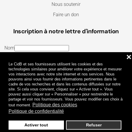
Nous soutenir
Faire un don
Inscription à notre lettre d'information
Nom
❌
E-mail
Le CidB et ses fournisseurs utilisent les cookies et des
J’ai lu et j’accepte les
Termes et conditions
et la
technologies similaires pour améliorer votre expérience et mesurer
vos interactions avec notre site internet et nos services. Nous
Politique de confidentialité
pouvons ainsi vous fournir des informations pertinentes dans le
cadre de vos recherches et dans les contenus diffusées sur notre
site. Si cela vous convient, cliquez sur « Activer tout ». Vous
Je m'abonne
pouvez aussi cliquer sur « Personnaliser » pour restreindre le
partage et voir nos fournisseurs. Vous pouvez modifier ces choix à
Politique des cookies
tout moment.
Politique de confidentialité
Activer tout
Refuser