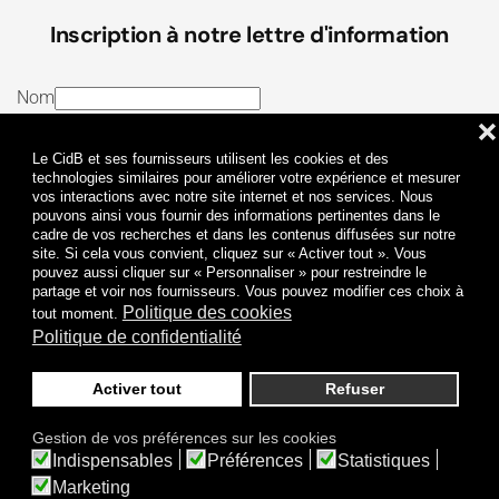
Inscription à notre lettre d'information
Nom
❌
E-mail
Le CidB et ses fournisseurs utilisent les cookies et des
J’ai lu et j’accepte les
Termes et conditions
et la
technologies similaires pour améliorer votre expérience et mesurer
vos interactions avec notre site internet et nos services. Nous
Politique de confidentialité
pouvons ainsi vous fournir des informations pertinentes dans le
cadre de vos recherches et dans les contenus diffusées sur notre
site. Si cela vous convient, cliquez sur « Activer tout ». Vous
Je m'abonne
pouvez aussi cliquer sur « Personnaliser » pour restreindre le
partage et voir nos fournisseurs. Vous pouvez modifier ces choix à
Politique des cookies
tout moment.
Politique de confidentialité
Activer tout
Refuser
Politique de confidentialité
Mentions légales
Gestion de vos préférences sur les cookies
© 2009-
2026
CidB. Tous droits réservés.
Indispensables
Préférences
Statistiques
Réalisation
Atypik Design
.
Une question sur le bruit ?
Marketing