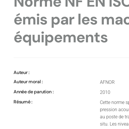
Norme NF EN ISO 
émis par les ma
équipements
Auteur :
Auteur moral :
AFNOR
Année de parution :
2010
Résumé :
Cette norme s
pression acou
au poste de tr
situ. Les nive