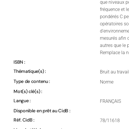
que niveaux po
fréquence et l
pondérés C pe
opératoires so
d'environneme
mesurés afin d
autres que le 
Remplace la 
ISBN :
Thématique(s) :
Bruit au trava
Type de contenu :
Norme
Mot(s) clé(s) :
Langue :
FRANÇAIS
Disponible en prêt au CidB :
Réf. CidB :
78/11618