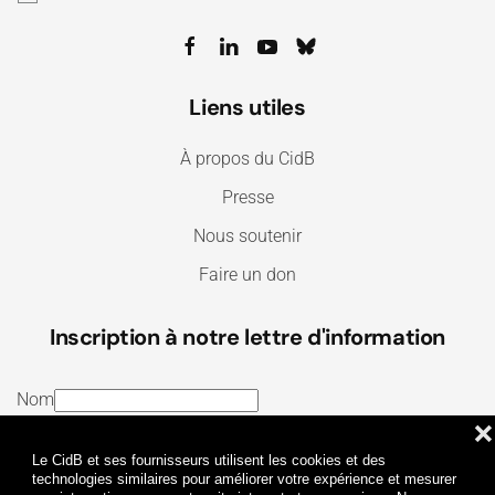
Liens utiles
À propos du CidB
Presse
Nous soutenir
Faire un don
Inscription à notre lettre d'information
Nom
❌
E-mail
Le CidB et ses fournisseurs utilisent les cookies et des
J’ai lu et j’accepte les
Termes et conditions
et la
technologies similaires pour améliorer votre expérience et mesurer