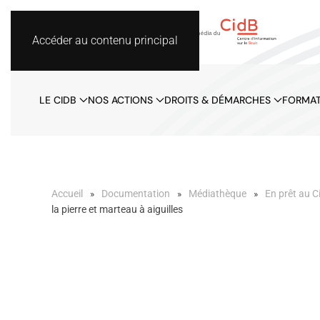
Accéder au contenu principal
LE CIDB
NOS ACTIONS
DROITS & DÉMARCHES
FORMAT
Accueil
Documentation
Médiathèque
En prêt au C
la pierre et marteau à aiguilles