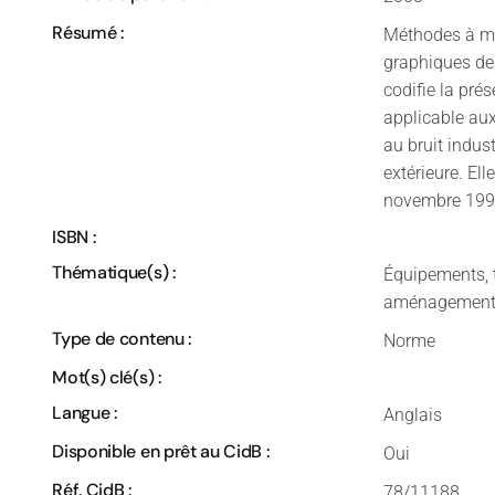
Résumé :
Méthodes à met
graphiques des
codifie la pré
applicable aux 
au bruit indus
extérieure. E
novembre 199
ISBN :
Thématique(s) :
Équipements, 
aménagemen
Type de contenu :
Norme
Mot(s) clé(s) :
Langue :
Anglais
Disponible en prêt au CidB :
Oui
Réf. CidB :
78/11188