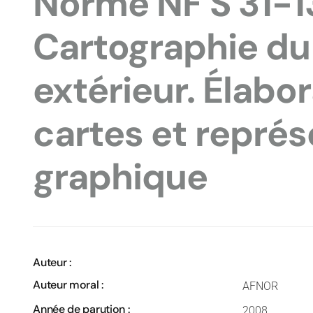
Norme NF S 31-1
Cartographie du 
extérieur. Élabo
cartes et représ
graphique
Auteur :
Auteur moral :
AFNOR
Année de parution :
2008