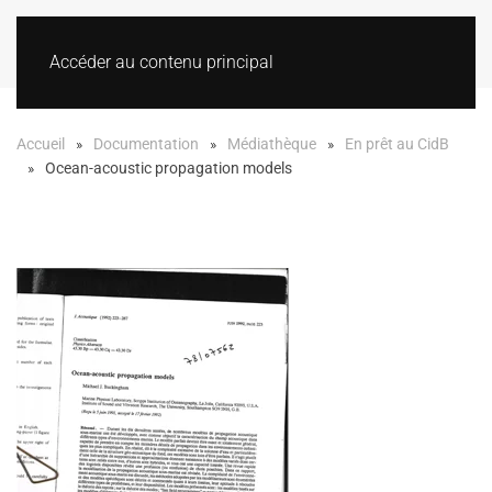
Accéder au contenu principal
Accueil
Documentation
Médiathèque
En prêt au CidB
Ocean-acoustic propagation models