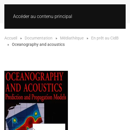
Accéder au contenu principal
Accueil
Documentation
Médiathèque
En prêt au CidB
Oceanography and acoustics